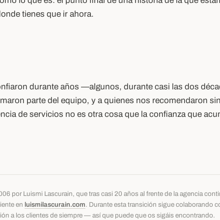
mo lo que es: el punto final de una historia de la que esta
donde tienes que ir ahora.
confiaron durante años —algunos, durante casi las dos dé
rmaron parte del equipo, y a quienes nos recomendaron sin
cia de servicios no es otra cosa que la confianza que acum
06 por Luismi Lascurain, que tras casi 20 años al frente de la agencia con
diente en
luismilascurain.com
. Durante esta transición sigue colaborando 
ón a los clientes de siempre — así que puede que os sigáis encontrando.