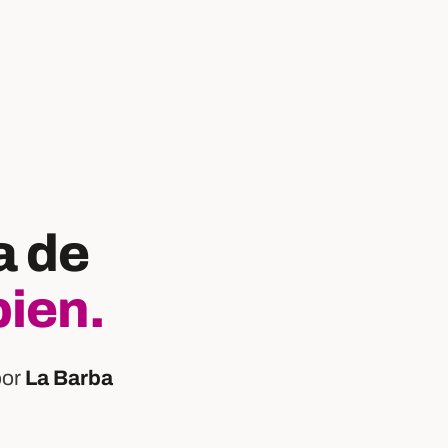
a de
bien.
por
La Barba
: