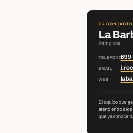
TU CONTACTO
La Bar
Pamplona
699 
TELÉFONO
i.r
EMAIL
lab
WEB
El equipo que ges
atendiendo a los
que ya conoce tu 