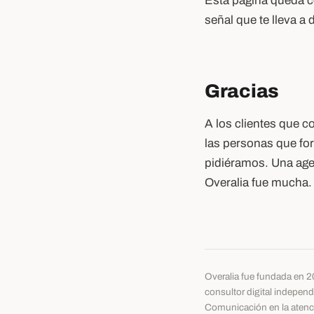
Esta página queda co
señal que te lleva a 
Gracias
A los clientes que 
las personas que fo
pidiéramos. Una agen
Overalia fue mucha.
Overalia fue fundada en 20
consultor digital indepen
Comunicación en la atenci