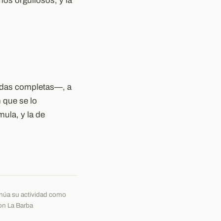
mos orgullosos, y la
cadas completas—, a
 que se lo
ula, y la de
tinúa su actividad como
con La Barba