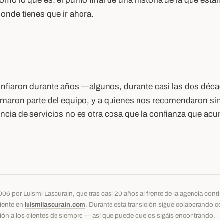
mo lo que es: el punto final de una historia de la que esta
donde tienes que ir ahora.
confiaron durante años —algunos, durante casi las dos dé
rmaron parte del equipo, y a quienes nos recomendaron sin
cia de servicios no es otra cosa que la confianza que acum
06 por Luismi Lascurain, que tras casi 20 años al frente de la agencia con
diente en
luismilascurain.com
. Durante esta transición sigue colaborando 
ón a los clientes de siempre — así que puede que os sigáis encontrando.