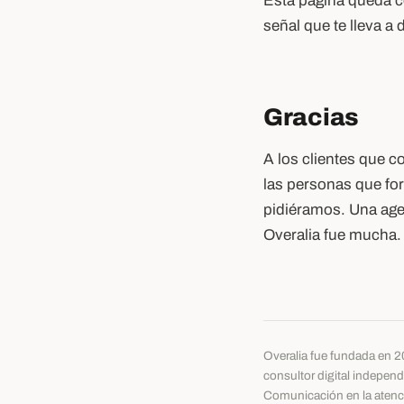
Esta página queda co
señal que te lleva a 
Gracias
A los clientes que 
las personas que fo
pidiéramos. Una agen
Overalia fue mucha.
Overalia fue fundada en 20
consultor digital indepen
Comunicación en la atenci