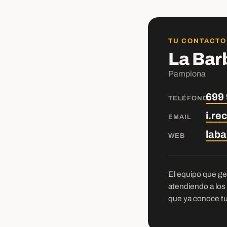
TU CONTACTO
La Bar
Pamplona
699 
TELÉFONO
i.r
EMAIL
lab
WEB
El equipo que ges
atendiendo a los
que ya conoce tu 