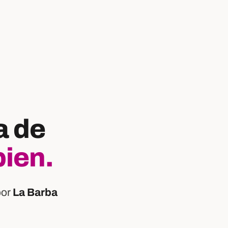
a de
bien.
por
La Barba
: