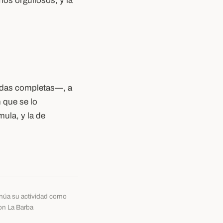
mos orgullosos, y la
cadas completas—, a
 que se lo
ula, y la de
tinúa su actividad como
con La Barba